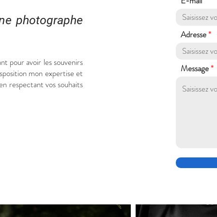
E-mail
nne photographe
Adresse
t pour avoir les souvenirs
Message
isposition mon expertise et
en respectant vos souhaits