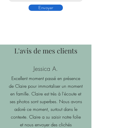
Envoyer
L'avis de mes clients
Jessica A.
Excellent moment passé en présence
de Claire pour immortaliser un moment
en famille. Claire est très à l'écoute et
ses photos sont superbes. Nous avons
adoré ce moment, surtout dans le
contexte. Claire a su saisir notre folie
et nous envoyer des clichés