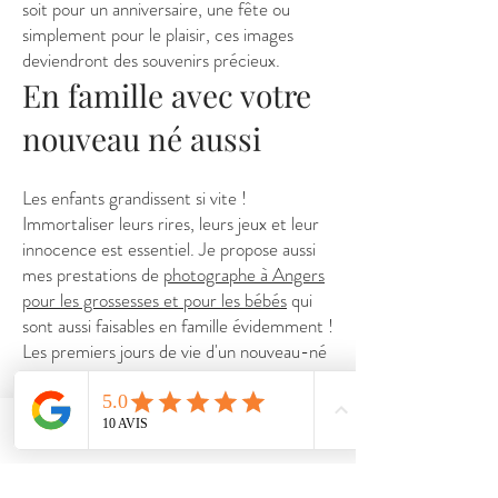
soit pour un anniversaire, une fête ou
simplement pour le plaisir, ces images
deviendront des souvenirs précieux.
En famille avec votre
nouveau né aussi
Les enfants grandissent si vite !
Immortaliser leurs rires, leurs jeux et leur
innocence est essentiel. Je propose aussi
mes prestations de
photographe à Angers
pour les grossesses et pour les bébés
qui
sont aussi faisables en famille évidemment !
Les premiers jours de vie d'un nouveau-né
sont magiques et passent
malheureusement très rapidement.
Capturer ces moments uniques nécessite
Phone
Email
Facebook
une approche délicate et attentive. Les
séances destinées aux nouveau-nés sont