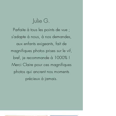
Julie G.
Parfaite à tous les points de vue ;
s’adapte à nous, à nos demandes,
aux enfants exigeants, fait de
magnifiques photos prises sur le vif,
bref, je recommande à 1000% !
Merci Claire pour ces magnifiques
photos qui ancrent nos moments
précieux à jamais.