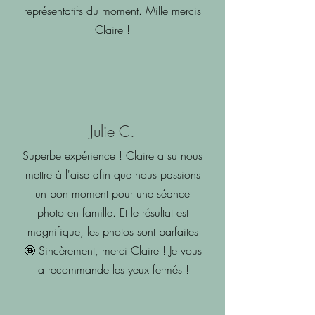
représentatifs du moment. Mille mercis
Claire !
Julie C.
Superbe expérience ! Claire a su nous
mettre à l'aise afin que nous passions
un bon moment pour une séance
photo en famille. Et le résultat est
magnifique, les photos sont parfaites
🤩 Sincèrement, merci Claire ! Je vous
la recommande les yeux fermés !