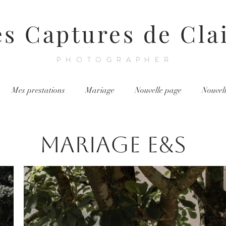
es Captures de Cla
PHOTOGRAPHER
Mes prestations
Mariage
Nouvelle page
Nouvel
Mariage E&S