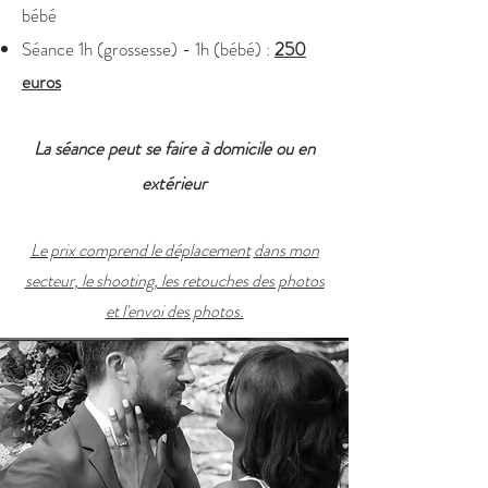
bébé
Séance 1h (grossesse) - 1h (bébé) :
250
euros
La séance peut se faire à domicile ou en
extérieur
Le prix comprend le déplacement
dans mon
secteur
,
le shooting, les retouches des photos
et l'envoi
des photos.