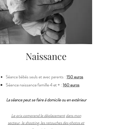
Naissance
Séanc
e bébés seuls et avec parents :
150
euros
Séance naissance famille 4 et +
:
160 euros
La séance peut se faire à domicile ou en extérieur
Le prix comprend le déplacement
dans mon
secteur
,
le shooting, les retouches des photos et